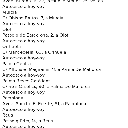
Avda. Burgos, 19-37, local 8, a Mollet Del Vallès
Autoescola hoy-voy
Murcia
C/ Obispo Frutos, 7, a Murcia
Autoescola hoy-voy
Olot
Passeig de Barcelona, 2, a Olot
Autoescola hoy-voy
Orihuela
C/ Mancebería, 60, a Orihuela
Autoescola hoy-voy
Palma Central
C/ Alfons el Magnànim 11, a Palma De Mallorca
Autoescola hoy-voy
Palma Reyes Católicos
C/ Reis Catòlics, 80, a Palma De Mallorca
Autoescola hoy-voy
Pamplona
Avda. Sancho El Fuerte, 61, a Pamplona
Autoescola hoy-voy
Reus
Passeig Prim, 14, a Reus
Autoescola hoy-voy