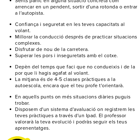
Sents pànic en alguna situació concreta
com
arrencar en un pendent, sortir d'una rotonda o entrar
a l'autopista.
Confiança i seguretat
en les teves capacitats al
volant.
Millorar la conducció
després de practicar situacions
complexes.
Disfrutar de nou
de la carretera.
Superar les pors
i inseguretats amb el cotxe.
Depèn del temps
que faci que no condueixis i de la
por que li hagis agafat al volant.
La mitjana és de 4-5 classes pràctiques
a la
autoescola, encara que el teu profe t'orientarà.
En aquells punts on
més situacions diàries puguis
trobar
.
Disposem d'un
sistema d'avaluació
on registrem les
teves pràctiques a través d'un Ipad. El professor
valorarà la teva evolució i podràs seguir els teus
aprenentatges.