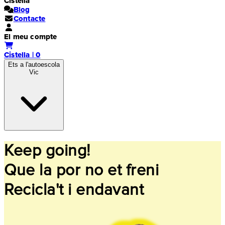
Cistella
Blog
Contacte
El meu compte
Cistella | 0
Ets a l'autoescola
Vic
Keep going!
Que la por no et freni
Recicla't i endavant