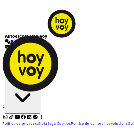
Autoescola Hoy-Voy
Blog
Contacte
El meu compte
Cistella | 0
Ets a l'autoescola
Vic
Carregant...
Política de privadesa
Nota legal
Cookies
Política de compra i devolucions
Gui