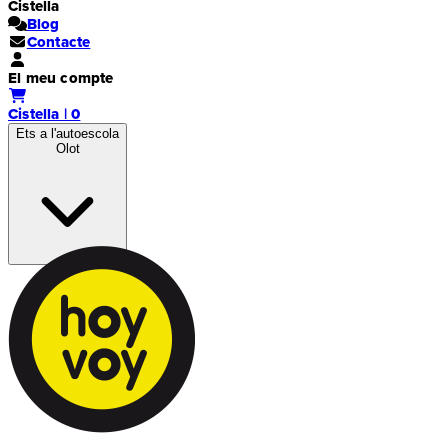
Cistella
Blog
Contacte
El meu compte
Cistella | 0
Ets a l'autoescola
Olot