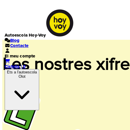
Autoescola Hoy-Voy
Blog
Contacte
El meu compte
Les nostres xifr
Cistella | 0
Ets a l'autoescola
Olot