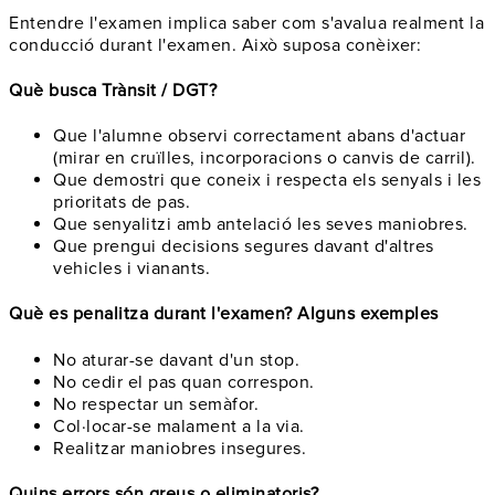
Entendre l'examen implica saber com s'avalua realment la
conducció durant l'examen. Això suposa conèixer:
Què busca Trànsit / DGT?
Que l'alumne observi correctament abans d'actuar
(mirar en cruïlles, incorporacions o canvis de carril).
Que demostri que coneix i respecta els senyals i les
prioritats de pas.
Que senyalitzi amb antelació les seves maniobres.
Que prengui decisions segures davant d'altres
vehicles i vianants.
Què es penalitza durant l'examen? Alguns exemples
No aturar-se davant d'un stop.
No cedir el pas quan correspon.
No respectar un semàfor.
Col·locar-se malament a la via.
Realitzar maniobres insegures.
Quins errors són greus o eliminatoris?