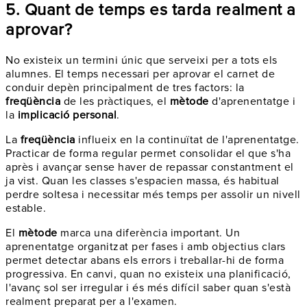
5. Quant de temps es tarda realment a
aprovar?
No existeix un termini únic que serveixi per a tots els
alumnes. El temps necessari per aprovar el carnet de
conduir depèn principalment de tres factors: la
freqüència
de les pràctiques, el
mètode
d'aprenentatge i
la
implicació personal
.
La
freqüència
influeix en la continuïtat de l'aprenentatge.
Practicar de forma regular permet consolidar el que s'ha
après i avançar sense haver de repassar constantment el
ja vist. Quan les classes s'espacien massa, és habitual
perdre soltesa i necessitar més temps per assolir un nivell
estable.
El
mètode
marca una diferència important. Un
aprenentatge organitzat per fases i amb objectius clars
permet detectar abans els errors i treballar-hi de forma
progressiva. En canvi, quan no existeix una planificació,
l'avanç sol ser irregular i és més difícil saber quan s'està
realment preparat per a l'examen.