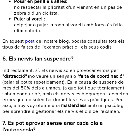
Posar en perill els altres:
no respectar la prioritat d'un vianant en un pas de
zebra o d'un ciclista.
Pujar al vorell:
colpejar o pujar la roda al vorell amb força és falta
eliminatòria.
En aquest
post
del nostre blog, podràs consultar tots els
tipus de faltes de l'examen pràctic i els seus codis.
6. Els nervis fan suspendre?
Indirectament, sí. Els nervis solen provocar errors per
"distracció"
(no veure un senyal) o
"falta de coordinació"
(calar el cotxe repetidament). És la causa de suspens de
més del 50% dels alumnes, ja que tot i que tècnicament
saben conduir bé, amb els nervis es bloquegen i cometen
errors que no solen fer durant les seves pràctiques. Per
això, a hoy-voy oferim una
masterclass
amb un psicòleg
per aprendre a gestionar els nervis el dia de l'examen.
7. Es pot aprovar sense anar cada dia a
l'autoescola?