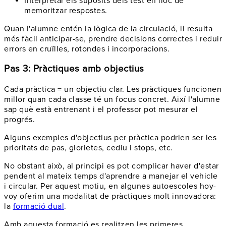
Interpretar els supòsits dels test en lloc de
memoritzar respostes.
Quan l'alumne entén la lògica de la circulació, li resulta
més fàcil anticipar-se, prendre decisions correctes i reduir
errors en cruïlles, rotondes i incorporacions.
Pas 3: Pràctiques amb objectius
Cada pràctica = un objectiu clar. Les pràctiques funcionen
millor quan cada classe té un focus concret. Així l'alumne
sap què està entrenant i el professor pot mesurar el
progrés.
Alguns exemples d'objectius per pràctica podrien ser les
prioritats de pas, glorietes, cediu i stops, etc.
No obstant això, al principi es pot complicar haver d'estar
pendent al mateix temps d'aprendre a manejar el vehicle
i circular. Per aquest motiu, en algunes autoescoles hoy-
voy oferim una modalitat de pràctiques molt innovadora:
la
formació dual
.
Amb aquesta formació es realitzen les primeres