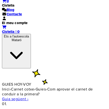
0
Cistella
Blog
Contacte
El meu compte
Cistella | 0
Ets a l'autoescola
Mataró
GUIES HOY-VOY
Inici
›
Carnet cotxe
›
Guies
›
Com aprovar el carnet de
conduir a la primera?
Guia següent ›
01.