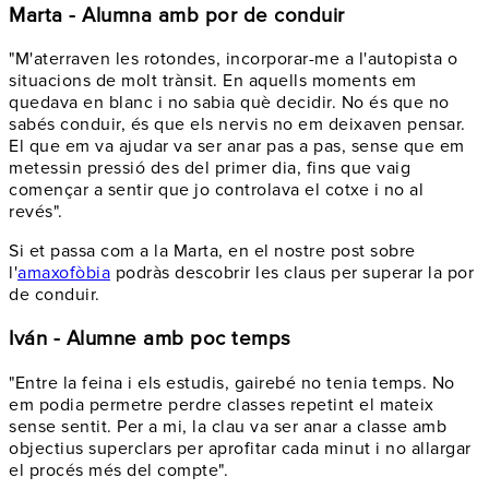
Marta - Alumna amb por de conduir
"M'aterraven les rotondes, incorporar-me a l'autopista o
situacions de molt trànsit. En aquells moments em
quedava en blanc i no sabia què decidir. No és que no
sabés conduir, és que els nervis no em deixaven pensar.
El que em va ajudar va ser anar pas a pas, sense que em
metessin pressió des del primer dia, fins que vaig
començar a sentir que jo controlava el cotxe i no al
revés".
Si et passa com a la Marta, en el nostre post sobre
l'
amaxofòbia
podràs descobrir les claus per superar la por
de conduir.
Iván - Alumne amb poc temps
"Entre la feina i els estudis, gairebé no tenia temps. No
em podia permetre perdre classes repetint el mateix
sense sentit. Per a mi, la clau va ser anar a classe amb
objectius superclars per aprofitar cada minut i no allargar
el procés més del compte".