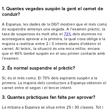
1. Quantes vegades suspèn la gent el carnet de
conduir?
A Espanya, les dades de la DGT mostren que el més comú
és suspendre almenys una vegada. A l'examen pràctic, la
taxa de suspensos és molt alta: el
73%
dels alumnes no
aconsegueix aprovar a la primera, la qual cosa obliga a la
majoria a realitzar entre 2 i 3 intents abans d'obtenir el
carnet. Al teòric, la situació és una mica millor, encara
que el 40% també suspèn en el seu primer contacte amb
l'examen.
2. És normal suspendre el pràctic?
Sí, és el més comú. El 73% dels aspirants suspèn a la
primera. La majoria dels conductors a Espanya obtenen el
carnet entre el segon i el tercer intent.
3. Quantes pràctiques fan falta per aprovar?
La mitjana a Espanya se situa entre 25 i 30 classes. Tot i