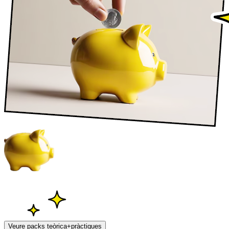
Veure packs teòrica+pràctiques