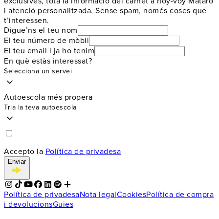
exclusives, tota la informació del carnet a hoy-voy Mataró
i atenció personalitzada. Sense spam, només coses que
t’interessen.
Digue’ns el teu nom
El teu número de mòbil
El teu email i ja ho tenim
En què estàs interessat?
Selecciona un servei
Autoescola més propera
Tria la teva autoescola
Accepto la
Política de privadesa
Enviar
Política de privadesa
Nota legal
Cookies
Política de compra
i devolucions
Guies