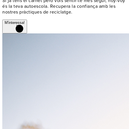
Si ja tens el carnet però vols sentir-te més segur, hoy-voy
és la teva autoescola. Recupera la confiança amb les
nostres pràctiques de reciclatge.
M'interessa!