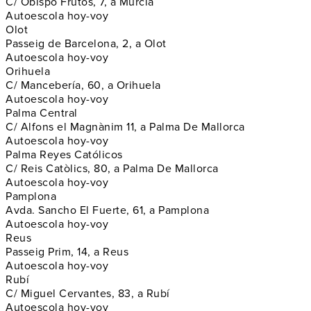
C/ Obispo Frutos, 7, a Murcia
Autoescola hoy-voy
Olot
Passeig de Barcelona, 2, a Olot
Autoescola hoy-voy
Orihuela
C/ Mancebería, 60, a Orihuela
Autoescola hoy-voy
Palma Central
C/ Alfons el Magnànim 11, a Palma De Mallorca
Autoescola hoy-voy
Palma Reyes Católicos
C/ Reis Catòlics, 80, a Palma De Mallorca
Autoescola hoy-voy
Pamplona
Avda. Sancho El Fuerte, 61, a Pamplona
Autoescola hoy-voy
Reus
Passeig Prim, 14, a Reus
Autoescola hoy-voy
Rubí
C/ Miguel Cervantes, 83, a Rubí
Autoescola hoy-voy