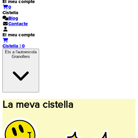
El meu compte
0
Cistella
Blog
Contacte
El meu compte
Cistella | 0
Ets a l'autoescola
Granollers
La meva cistella