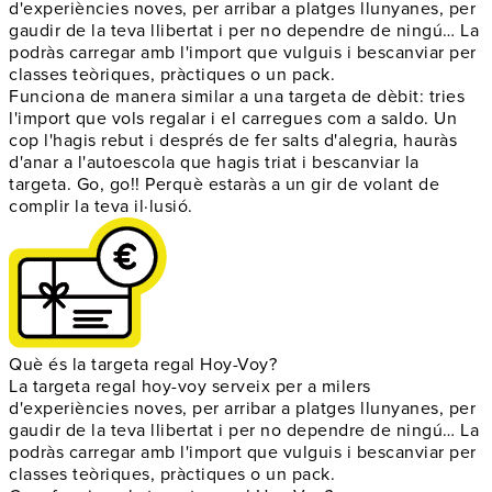
d'experiències noves, per arribar a platges llunyanes, per
gaudir de la teva llibertat i per no dependre de ningú…
La
podràs carregar amb l'import que vulguis i bescanviar per
classes teòriques, pràctiques o un pack.
Funciona de manera similar a una targeta de dèbit: tries
l'import que vols regalar i el carregues com a saldo. Un
cop l'hagis rebut i després de fer salts d'alegria, hauràs
d'anar a l'autoescola que hagis triat i bescanviar la
targeta.
Go, go!! Perquè estaràs a un gir de volant de
complir la teva il·lusió.
Què és la targeta regal Hoy-Voy?
La targeta regal hoy-voy serveix per a milers
d'experiències noves, per arribar a platges llunyanes, per
gaudir de la teva llibertat i per no dependre de ningú…
La
podràs carregar amb l'import que vulguis i bescanviar per
classes teòriques, pràctiques o un pack.