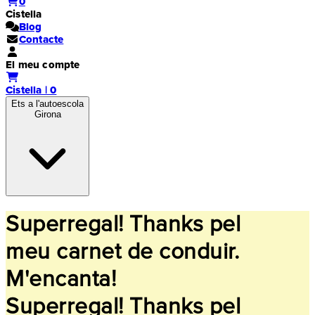
0
Cistella
Blog
Contacte
El meu compte
Cistella | 0
Ets a l'autoescola
Girona
Superregal! Thanks pel
meu carnet de conduir.
M'encanta!
Superregal! Thanks pel