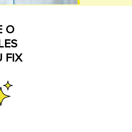
E O
LES
 FIX