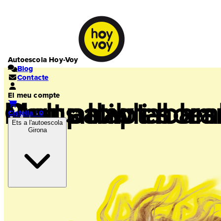
Autoescola Hoy-Voy
Blog
Contacte
El meu compte
Preus low i horar
Compatibles amb
Molt adaptables
Cistella | 0
Ets a l'autoescola
Girona