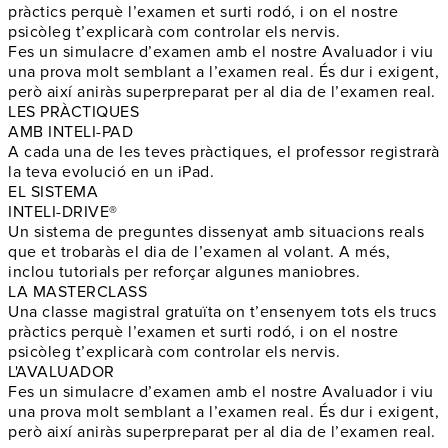
pràctics
perquè l’examen et surti rodó, i on el nostre
psicòleg t’explicarà com
controlar els nervis
.
Fes un
simulacre d’examen
amb el nostre Avaluador i viu
una prova molt semblant a l’examen real. És dur i exigent,
però així aniràs
superpreparat
per al dia de l’examen real.
LES PRÀCTIQUES
AMB INTELI-PAD
A cada una de les teves pràctiques, el professor
registrarà
la teva evolució en un iPad
.
EL SISTEMA
INTELI-DRIVE®
Un sistema de preguntes dissenyat amb
situacions reals
que et trobaràs el
dia de l’examen
al volant. A més,
inclou tutorials per reforçar algunes maniobres.
LA MASTERCLASS
Una classe magistral gratuïta on t’ensenyem tots els
trucs
pràctics
perquè l’examen et surti rodó, i on el nostre
psicòleg t’explicarà com
controlar els nervis
.
L'AVALUADOR
Fes un
simulacre d’examen
amb el nostre Avaluador i viu
una prova molt semblant a l’examen real. És dur i exigent,
però així aniràs
superpreparat
per al dia de l’examen real.