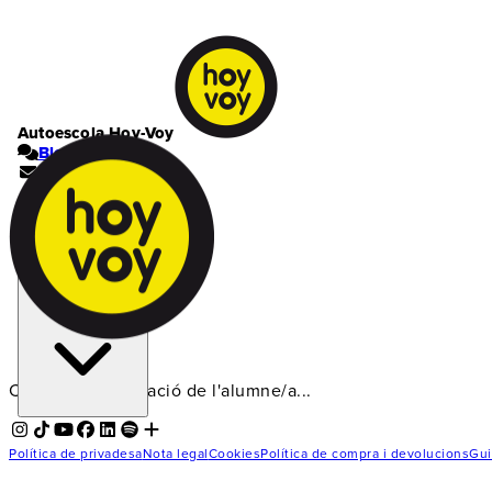
Autoescola Hoy-Voy
Blog
Contacte
El meu compte
Cistella | 0
Ets a l'autoescola
Cornellà
Carregant informació de l'alumne/a...
Política de privadesa
Nota legal
Cookies
Política de compra i devolucions
Gui