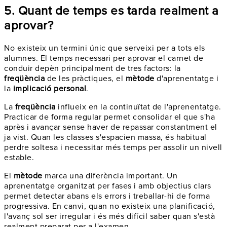
5. Quant de temps es tarda realment a
aprovar?
No existeix un termini únic que serveixi per a tots els
alumnes. El temps necessari per aprovar el carnet de
conduir depèn principalment de tres factors: la
freqüència
de les pràctiques, el
mètode
d'aprenentatge i
la
implicació personal
.
La
freqüència
influeix en la continuïtat de l'aprenentatge.
Practicar de forma regular permet consolidar el que s'ha
après i avançar sense haver de repassar constantment el
ja vist. Quan les classes s'espacien massa, és habitual
perdre soltesa i necessitar més temps per assolir un nivell
estable.
El
mètode
marca una diferència important. Un
aprenentatge organitzat per fases i amb objectius clars
permet detectar abans els errors i treballar-hi de forma
progressiva. En canvi, quan no existeix una planificació,
l'avanç sol ser irregular i és més difícil saber quan s'està
realment preparat per a l'examen.