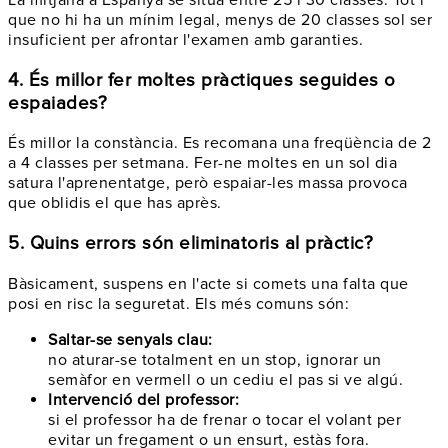
que no hi ha un mínim legal, menys de 20 classes sol ser
insuficient per afrontar l'examen amb garanties.
4. És millor fer moltes pràctiques seguides o
espaiades?
És millor la constància. Es recomana una freqüència de 2
a 4 classes per setmana. Fer-ne moltes en un sol dia
satura l'aprenentatge, però espaiar-les massa provoca
que oblidis el que has après.
5. Quins errors són eliminatoris al pràctic?
Bàsicament, suspens en l'acte si comets una falta que
posi en risc la seguretat. Els més comuns són:
Saltar-se senyals clau:
no aturar-se totalment en un stop, ignorar un
semàfor en vermell o un cediu el pas si ve algú.
Intervenció del professor:
si el professor ha de frenar o tocar el volant per
evitar un fregament o un ensurt, estàs fora.