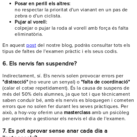
Posar en perill els altres:
no respectar la prioritat d'un vianant en un pas de
zebra o d'un ciclista.
Pujar al vorell:
colpejar o pujar la roda al vorell amb força és falta
eliminatòria.
En aquest
post
del nostre blog, podràs consultar tots els
tipus de faltes de l'examen pràctic i els seus codis.
6. Els nervis fan suspendre?
Indirectament, sí. Els nervis solen provocar errors per
"distracció"
(no veure un senyal) o
"falta de coordinació"
(calar el cotxe repetidament). És la causa de suspens de
més del 50% dels alumnes, ja que tot i que tècnicament
saben conduir bé, amb els nervis es bloquegen i cometen
errors que no solen fer durant les seves pràctiques. Per
això, a hoy-voy oferim una
masterclass
amb un psicòleg
per aprendre a gestionar els nervis el dia de l'examen.
7. Es pot aprovar sense anar cada dia a