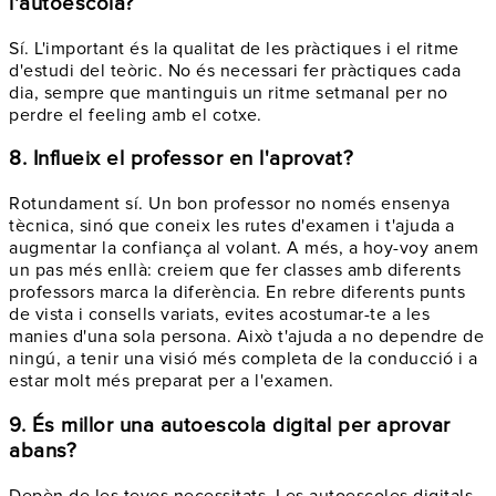
l'autoescola?
Sí. L'important és la qualitat de les pràctiques i el ritme
d'estudi del teòric. No és necessari fer pràctiques cada
dia, sempre que mantinguis un ritme setmanal per no
perdre el feeling amb el cotxe.
8. Influeix el professor en l'aprovat?
Rotundament sí. Un bon professor no només ensenya
tècnica, sinó que coneix les rutes d'examen i t'ajuda a
augmentar la confiança al volant. A més, a hoy-voy anem
un pas més enllà: creiem que fer classes amb diferents
professors marca la diferència. En rebre diferents punts
de vista i consells variats, evites acostumar-te a les
manies d'una sola persona. Això t'ajuda a no dependre de
ningú, a tenir una visió més completa de la conducció i a
estar molt més preparat per a l'examen.
9. És millor una autoescola digital per aprovar
abans?
Depèn de les teves necessitats. Les autoescoles digitals