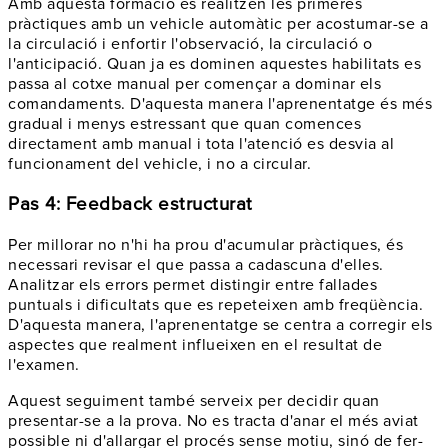
Amb aquesta formació es realitzen les primeres
pràctiques amb un vehicle automàtic per acostumar-se a
la circulació i enfortir l'observació, la circulació o
l'anticipació. Quan ja es dominen aquestes habilitats es
passa al cotxe manual per començar a dominar els
comandaments. D'aquesta manera l'aprenentatge és més
gradual i menys estressant que quan comences
directament amb manual i tota l'atenció es desvia al
funcionament del vehicle, i no a circular.
Pas 4: Feedback estructurat
Per millorar no n'hi ha prou d'acumular pràctiques, és
necessari revisar el que passa a cadascuna d'elles.
Analitzar els errors permet distingir entre fallades
puntuals i dificultats que es repeteixen amb freqüència.
D'aquesta manera, l'aprenentatge se centra a corregir els
aspectes que realment influeixen en el resultat de
l'examen.
Aquest seguiment també serveix per decidir quan
presentar-se a la prova. No es tracta d'anar el més aviat
possible ni d'allargar el procés sense motiu, sinó de fer-