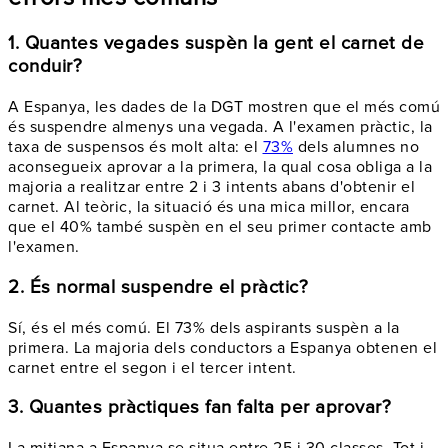
1. Quantes vegades suspèn la gent el carnet de
conduir?
A Espanya, les dades de la DGT mostren que el més comú
és suspendre almenys una vegada. A l'examen pràctic, la
taxa de suspensos és molt alta: el
73%
dels alumnes no
aconsegueix aprovar a la primera, la qual cosa obliga a la
majoria a realitzar entre 2 i 3 intents abans d'obtenir el
carnet. Al teòric, la situació és una mica millor, encara
que el 40% també suspèn en el seu primer contacte amb
l'examen.
2. És normal suspendre el pràctic?
Sí, és el més comú. El 73% dels aspirants suspèn a la
primera. La majoria dels conductors a Espanya obtenen el
carnet entre el segon i el tercer intent.
3. Quantes pràctiques fan falta per aprovar?
La mitjana a Espanya se situa entre 25 i 30 classes. Tot i