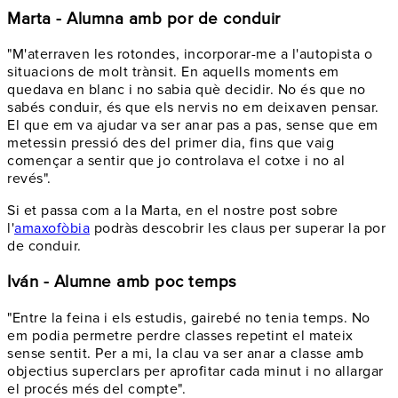
Marta - Alumna amb por de conduir
"M'aterraven les rotondes, incorporar-me a l'autopista o
situacions de molt trànsit. En aquells moments em
quedava en blanc i no sabia què decidir. No és que no
sabés conduir, és que els nervis no em deixaven pensar.
El que em va ajudar va ser anar pas a pas, sense que em
metessin pressió des del primer dia, fins que vaig
començar a sentir que jo controlava el cotxe i no al
revés".
Si et passa com a la Marta, en el nostre post sobre
l'
amaxofòbia
podràs descobrir les claus per superar la por
de conduir.
Iván - Alumne amb poc temps
"Entre la feina i els estudis, gairebé no tenia temps. No
em podia permetre perdre classes repetint el mateix
sense sentit. Per a mi, la clau va ser anar a classe amb
objectius superclars per aprofitar cada minut i no allargar
el procés més del compte".