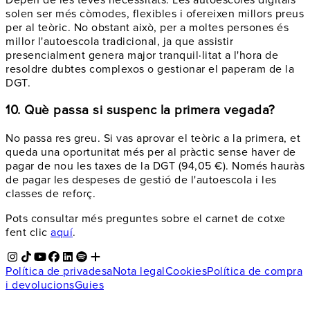
solen ser més còmodes, flexibles i ofereixen millors preus
per al teòric. No obstant això, per a moltes persones és
millor l'autoescola tradicional, ja que assistir
presencialment genera major tranquil·litat a l'hora de
resoldre dubtes complexos o gestionar el paperam de la
DGT.
10. Què passa si suspenc la primera vegada?
No passa res greu. Si vas aprovar el teòric a la primera, et
queda una oportunitat més per al pràctic sense haver de
pagar de nou les taxes de la DGT (94,05 €). Només hauràs
de pagar les despeses de gestió de l'autoescola i les
classes de reforç.
Pots consultar més preguntes sobre el carnet de cotxe
fent clic
aquí
.
Política de privadesa
Nota legal
Cookies
Política de compra
i devolucions
Guies