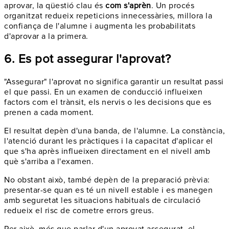
aprovar, la qüestió clau és
com s'aprèn
. Un procés
organitzat redueix repeticions innecessàries, millora la
confiança de l'alumne i augmenta les probabilitats
d'aprovar a la primera.
6. Es pot assegurar l'aprovat?
"Assegurar" l'aprovat no significa garantir un resultat passi
el que passi. En un examen de conducció influeixen
factors com el trànsit, els nervis o les decisions que es
prenen a cada moment.
El resultat depèn d'una banda, de l'alumne. La constància,
l'atenció durant les pràctiques i la capacitat d'aplicar el
que s'ha après influeixen directament en el nivell amb
què s'arriba a l'examen.
No obstant això, també depèn de la preparació prèvia:
presentar-se quan es té un nivell estable i es manegen
amb seguretat les situacions habituals de circulació
redueix el risc de cometre errors greus.
Per això, més que parlar d'un aprovat assegurat, el