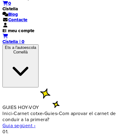
0
Cistella
Blog
Contacte
El meu compte
Cistella | 0
Ets a l'autoescola
Cornellà
GUIES HOY-VOY
Inici
›
Carnet cotxe
›
Guies
›
Com aprovar el carnet de
conduir a la primera?
Guia següent ›
01.