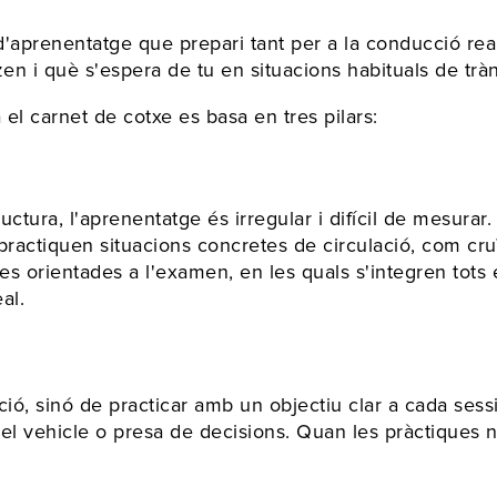
d'aprenentatge que prepari tant per a la conducció re
en i què s'espera de tu en situacions habituals de tràn
l carnet de cotxe es basa en tres pilars:
ctura, l'aprenentatge és irregular i difícil de mesurar
actiquen situacions concretes de circulació, com cruï
es orientades a l'examen, en les quals s'integren tots 
al.
ó, sinó de practicar amb un objectiu clar a cada sessi
el vehicle o presa de decisions. Quan les pràctiques no 