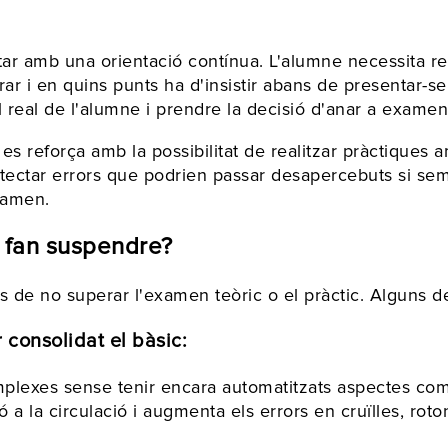
ar amb una orientació contínua. L'alumne necessita re
orar i en quins punts ha d'insistir abans de presenta
ell real de l'alumne i prendre la decisió d'anar a exa
reforça amb la possibilitat de realitzar pràctiques a
etectar errors que podrien passar desapercebuts si sem
xamen.
 fan suspendre?
s de no superar l'examen teòric o el pràctic. Alguns d
consolidat el bàsic:
plexes sense tenir encara automatitzats aspectes com e
ió a la circulació i augmenta els errors en cruïlles, rot