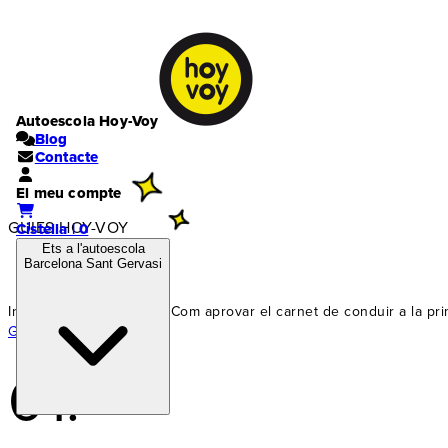
Autoescola Hoy-Voy
Blog
Contacte
El meu compte
GUIES HOY-VOY
Cistella | 0
Ets a l'autoescola
Barcelona Sant Gervasi
Inici
›
Carnet cotxe
›
Guies
›
Com aprovar el carnet de conduir a la pr
Guia següent ›
01.