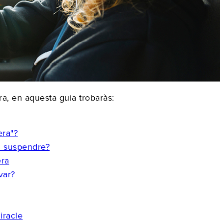
ra, en aquesta guia trobaràs:
era"?
n suspendre?
era
var?
iracle