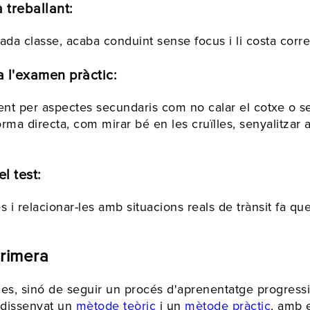
 treballant:
da classe, acaba conduint sense focus i li costa corre
 l'examen pràctic:
t per aspectes secundaris com no calar el cotxe o se
rma directa, com mirar bé en les cruïlles, senyalitza
l test:
i relacionar-les amb situacions reals de trànsit fa que
primera
s, sinó de seguir un procés d'aprenentatge progressi
 dissenyat un
mètode teòric
i un
mètode pràctic
, amb e