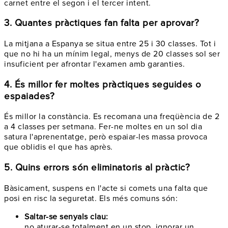
carnet entre el segon i el tercer intent.
3. Quantes pràctiques fan falta per aprovar?
La mitjana a Espanya se situa entre 25 i 30 classes. Tot i
que no hi ha un mínim legal, menys de 20 classes sol ser
insuficient per afrontar l'examen amb garanties.
4. És millor fer moltes pràctiques seguides o
espaiades?
És millor la constància. Es recomana una freqüència de 2
a 4 classes per setmana. Fer-ne moltes en un sol dia
satura l'aprenentatge, però espaiar-les massa provoca
que oblidis el que has après.
5. Quins errors són eliminatoris al pràctic?
Bàsicament, suspens en l'acte si comets una falta que
posi en risc la seguretat. Els més comuns són:
Saltar-se senyals clau:
no aturar-se totalment en un stop, ignorar un