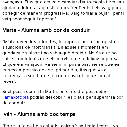
avançava. Fins que em vaig canviar d'autoescola i em van
ajudar a detectar aquests errors freqüents i els vaig poder
corregir de manera progressiva. Vaig tornar a pujar i per fi
vaig aconseguir l'aprovat".
Marta - Alumna amb por de conduir
"M'aterraven les rotondes, incorporar-me a l'autopista o
situacions de molt trànsit. En aquells moments em
quedava en blanc i no sabia què decidir. No és que no
sabés conduir, és que els nervis no em deixaven pensar.
El que em va ajudar va ser anar pas a pas, sense que em
metessin pressió des del primer dia, fins que vaig
començar a sentir que jo controlava el cotxe i no al
revés".
Si et passa com a la Marta, en el nostre post sobre
l'
amaxofòbia
podràs descobrir les claus per superar la por
de conduir.
Iván - Alumne amb poc temps
"Entre la feina i els estudis, gairebé no tenia temps. No