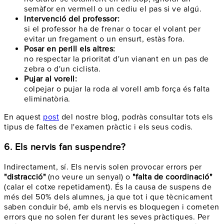
semàfor en vermell o un cediu el pas si ve algú.
Intervenció del professor:
si el professor ha de frenar o tocar el volant per
evitar un fregament o un ensurt, estàs fora.
Posar en perill els altres:
no respectar la prioritat d'un vianant en un pas de
zebra o d'un ciclista.
Pujar al vorell:
colpejar o pujar la roda al vorell amb força és falta
eliminatòria.
En aquest
post
del nostre blog, podràs consultar tots els
tipus de faltes de l'examen pràctic i els seus codis.
6. Els nervis fan suspendre?
Indirectament, sí. Els nervis solen provocar errors per
"distracció"
(no veure un senyal) o
"falta de coordinació"
(calar el cotxe repetidament). És la causa de suspens de
més del 50% dels alumnes, ja que tot i que tècnicament
saben conduir bé, amb els nervis es bloquegen i cometen
errors que no solen fer durant les seves pràctiques. Per