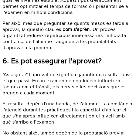
quan el nivell és estable. Aquest tipus d'enfocament
permet optimitzar el temps de formació i presentar-se a
l'examen en millors condicions.
Per això, més que preguntar-se quants mesos es tarda a
aprovar, la qüestió clau és
com s'aprèn
. Un procés
organitzat redueix repeticions innecessàries, millora la
confiança de l'alumne i augmenta les probabilitats
d'aprovar a la primera.
6. Es pot assegurar l'aprovat?
"Assegurar" l'aprovat no significa garantir un resultat passi
el que passi. En un examen de conducció influeixen
factors com el trànsit, els nervis o les decisions que es
prenen a cada moment.
El resultat depèn d'una banda, de l'alumne. La constància,
l'atenció durant les pràctiques i la capacitat d'aplicar el
que s'ha après influeixen directament en el nivell amb
què s'arriba a l'examen.
No obstant això, també depèn de la preparació prèvia: