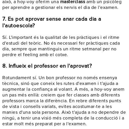
això, a hoy-voy oferim una
masterclass
amb un psicòleg
per aprendre a gestionar els nervis el dia de l'examen.
7. Es pot aprovar sense anar cada dia a
l'autoescola?
Sí. L'important és la qualitat de les pràctiques i el ritme
d'estudi del teòric. No és necessari fer pràctiques cada
dia, sempre que mantinguis un ritme setmanal per no
perdre el feeling amb el cotxe.
8. Influeix el professor en l'aprovat?
Rotundament sí. Un bon professor no només ensenya
tècnica, sinó que coneix les rutes d'examen i t'ajuda a
augmentar la confiança al volant. A més, a hoy-voy anem
un pas més enllà: creiem que fer classes amb diferents
professors marca la diferència. En rebre diferents punts
de vista i consells variats, evites acostumar-te a les
manies d'una sola persona. Això t'ajuda a no dependre de
ningú, a tenir una visió més completa de la conducció i a
estar molt més preparat per a l'examen.