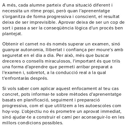
A més, cada alumne parteix d'una situació diferent i
necessita un ritme propi, però quan l'aprenentatge
s'organitza de forma progressiva i conscient, el resultat
deixa de ser imprevisible. Aprovar deixa de ser un cop de
sort i passa a ser la conseqüència lògica d'un procés ben
plantejat.
Obtenir el carnet no és només superar un examen, sinó
guanyar autonomia, llibertat i confiança per moure's amb
seguretat en el dia a dia. Per això, més que buscar
dreceres o consells miraculosos, l'important és que triïs
una forma d'aprendre que permeti arribar preparat a
l'examen i, sobretot, a la conducció real a la qual
t'enfrontaràs després.
Si vols saber com aplicar aquest enfocament al teu cas
concret, pots informar-te sobre mètodes d'aprenentatge
basats en planificació, seguiment i preparació
progressiva, com el que utilitzem a les autoescoles com
hoy-voy. L'objectiu no és prometre un aprovat immediat,
sinó ajudar-te a construir el camí per aconseguir-lo en les
millors condicions possibles.