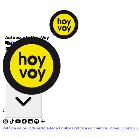
Autoescola Hoy-Voy
Blog
Contacte
El meu compte
Cistella | 0
Ets a l'autoescola
Barcelona Horta
Carregant...
Política de privadesa
Nota legal
Cookies
Política de compra i devolucions
Gui