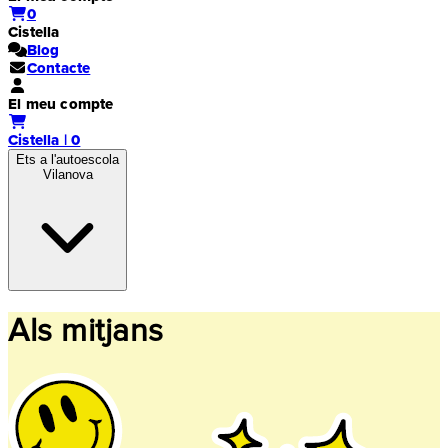
0
Cistella
Blog
Contacte
El meu compte
Cistella | 0
Ets a l'autoescola
Vilanova
Als mitjans