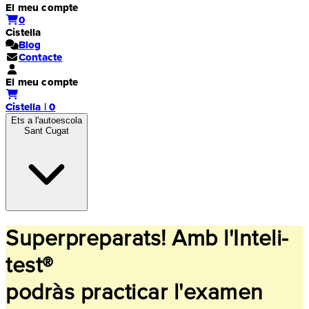
El meu compte
0
Cistella
Blog
Contacte
El meu compte
Cistella | 0
Ets a l'autoescola
Sant Cugat
Superpreparats! Amb l'Inteli-
test®
podràs practicar l'examen