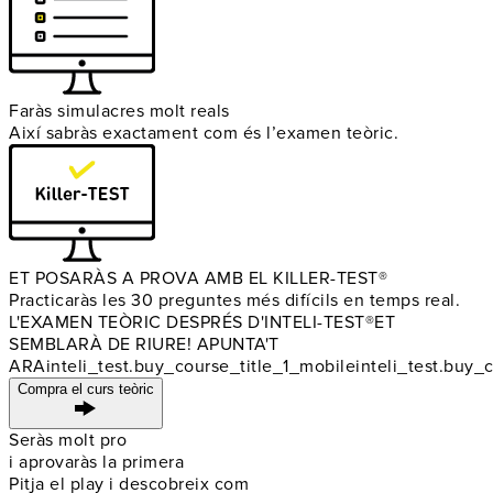
Faràs simulacres molt reals
Així sabràs exactament com és l’examen teòric.
ET POSARÀS A PROVA AMB EL KILLER-TEST®
Practicaràs les 30 preguntes més difícils en temps real.
L'EXAMEN TEÒRIC DESPRÉS D'INTELI-TEST®
ET
SEMBLARÀ DE RIURE! APUNTA'T
ARA
inteli_test.buy_course_title_1_mobile
inteli_test.buy_
Compra el curs teòric
Seràs molt pro
i aprovaràs la primera
Pitja el play i descobreix com