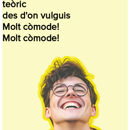
teòric
des d'on vulguis
Molt còmode!
Molt còmode!