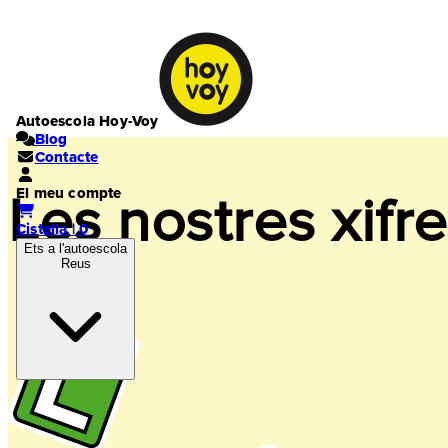
Autoescola Hoy-Voy
Blog
Contacte
El meu compte
Les nostres xifr
Cistella | 0
Ets a l'autoescola
Reus