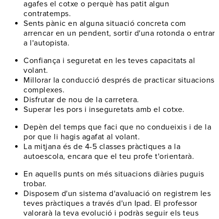
agafes el cotxe o perquè has patit algun
contratemps.
Sents pànic en alguna situació concreta
com
arrencar en un pendent, sortir d'una rotonda o entrar
a l'autopista.
Confiança i seguretat
en les teves capacitats al
volant.
Millorar la conducció
després de practicar situacions
complexes.
Disfrutar de nou
de la carretera.
Superar les pors
i inseguretats amb el cotxe.
Depèn del temps
que faci que no condueixis i de la
por que li hagis agafat al volant.
La mitjana és de 4-5 classes pràctiques
a la
autoescola, encara que el teu profe t'orientarà.
En aquells punts on
més situacions diàries puguis
trobar
.
Disposem d'un
sistema d'avaluació
on registrem les
teves pràctiques a través d'un Ipad. El professor
valorarà la teva evolució i podràs seguir els teus