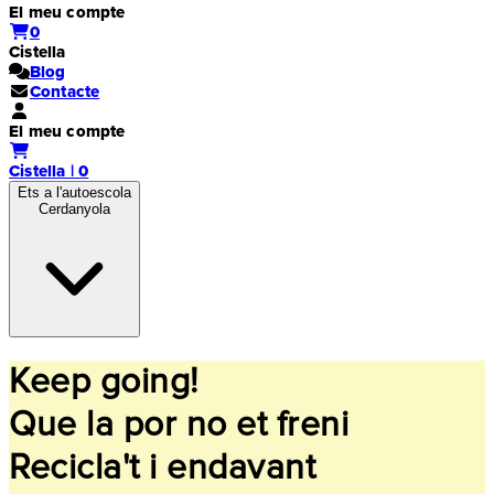
El meu compte
0
Cistella
Blog
Contacte
El meu compte
Cistella | 0
Ets a l'autoescola
Cerdanyola
Keep going!
Que la por no et freni
Recicla't i endavant