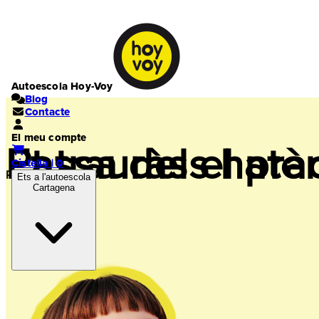
Autoescola Hoy-Voy
Blog
Contacte
El meu compte
Passa dels hater
Et trauràs el prà
Cistella | 0
Ràpid i fàcil!
Ets a l'autoescola
Cartagena