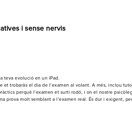
atives i sense nervis
 la teva evolució en un iPad
.
 et trobaràs el
dia de l’examen
al volant. A més, inclou tuto
pràctics
perquè l’examen et surti rodó, i on el nostre psicòle
na prova molt semblant a l’examen real. És dur i exigent, per