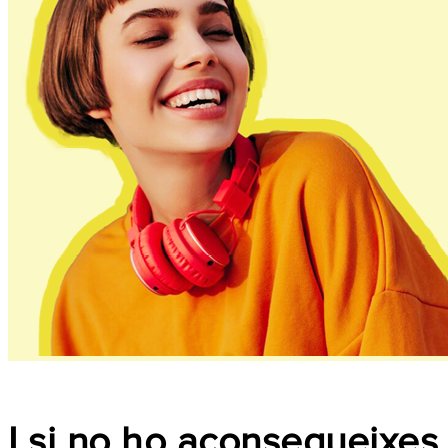
I si no ho aconsegueixes