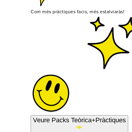
Com més pràctiques facis, més estalviaràs!
Veure Packs Teòrica+Pràctiques