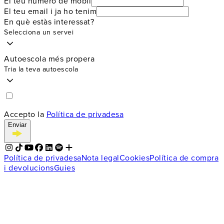
El teu número de mòbil
El teu email i ja ho tenim
En què estàs interessat?
Selecciona un servei
Autoescola més propera
Tria la teva autoescola
Accepto la
Política de privadesa
Enviar
Política de privadesa
Nota legal
Cookies
Política de compra
i devolucions
Guies