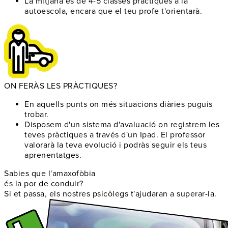
La mitjana és de 4-5 classes pràctiques
a la
autoescola, encara que el teu profe t'orientarà.
ON FERÀS LES PRÀCTIQUES?
En aquells punts on
més situacions diàries puguis
trobar
.
Disposem d'un
sistema d'avaluació
on registrem les
teves pràctiques a través d'un Ipad. El professor
valorarà la teva evolució i podràs seguir els teus
aprenentatges.
Sabies que l'amaxofòbia
és la por de conduir?
Si et passa, els nostres psicòlegs t'ajudaran a superar-la.