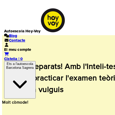
Autoescola Hoy-Voy
Blog
Contacte
El meu compte
Cistella | 0
Ets a l'autoescola
Superpreparats! Amb l'Inteli-te
Barcelona Sagrera
podràs practicar l'examen teòr
des d'on vulguis
Molt còmode!