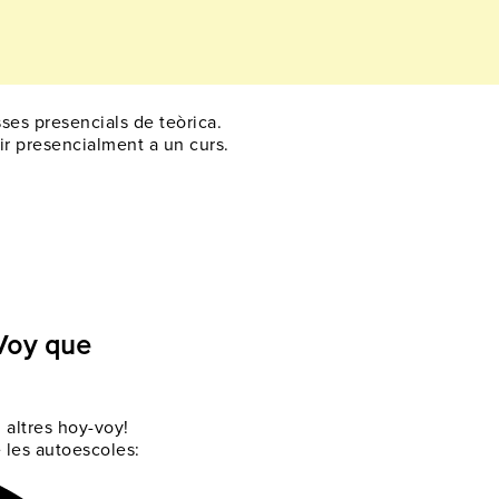
asses presencials de teòrica.
tir presencialment a un curs.
-Voy que
 altres hoy-voy!
 les autoescoles: