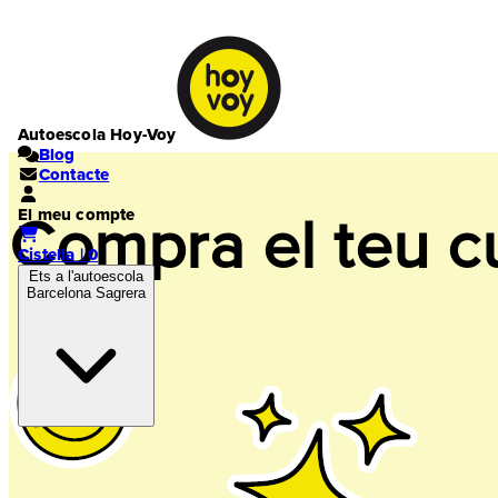
Autoescola Hoy-Voy
Blog
Contacte
El meu compte
Compra el teu c
Cistella | 0
Ets a l'autoescola
Barcelona Sagrera