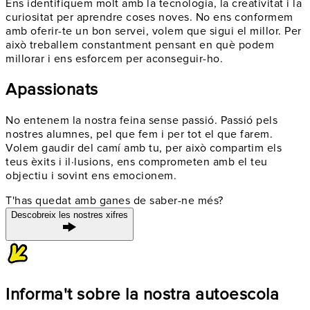
Ens identifiquem molt amb la
tecnologia
, la
creativitat
i la
curiositat per aprendre coses noves. No ens conformem
amb oferir-te un bon servei, volem
que sigui el millor
. Per
això treballem constantment pensant en què podem
millorar i
ens esforcem
per aconseguir-ho.
Apassionats
No entenem la nostra feina sense passió. Passió pels
nostres alumnes, pel que fem i per tot el que farem.
Volem
gaudir
del camí amb tu, per això compartim els
teus èxits i il·lusions, ens comprometen amb el teu
objectiu i
sovint ens emocionem
.
T'has quedat amb ganes de saber-ne més?
Descobreix les nostres xifres
Informa't sobre la nostra autoescola