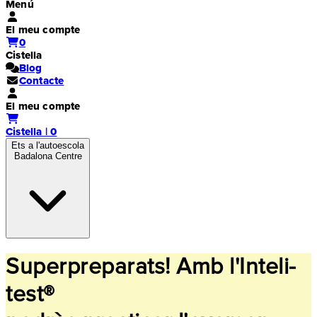
Menú
El meu compte
0
Cistella
Blog
Contacte
El meu compte
Cistella | 0
Ets a l'autoescola
Badalona Centre
Superpreparats! Amb l'Inteli-
test®