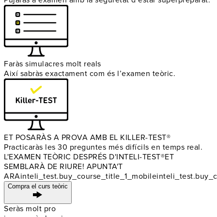
Faràs simulacres molt reals
Així sabràs exactament com és l’examen teòric.
ET POSARÀS A PROVA AMB EL KILLER-TEST®
Practicaràs les 30 preguntes més difícils en temps real.
L'EXAMEN TEÒRIC DESPRÉS D'INTELI-TEST®
ET
SEMBLARÀ DE RIURE! APUNTA'T
ARA
inteli_test.buy_course_title_1_mobile
inteli_test.buy_
Compra el curs teòric
Seràs molt pro