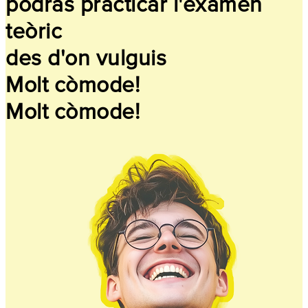
podràs practicar l'examen
teòric
des d'on vulguis
Molt còmode!
Molt còmode!